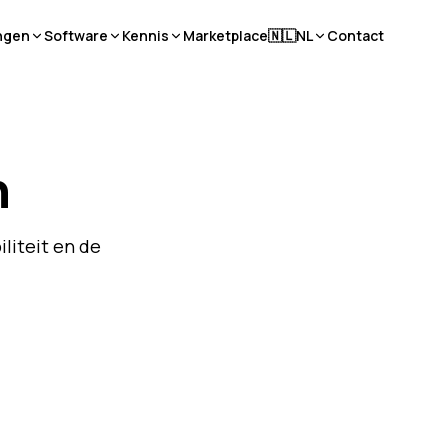
ngen
Software
Kennis
Marketplace
🇳🇱
NL
Contact
n
iliteit en de