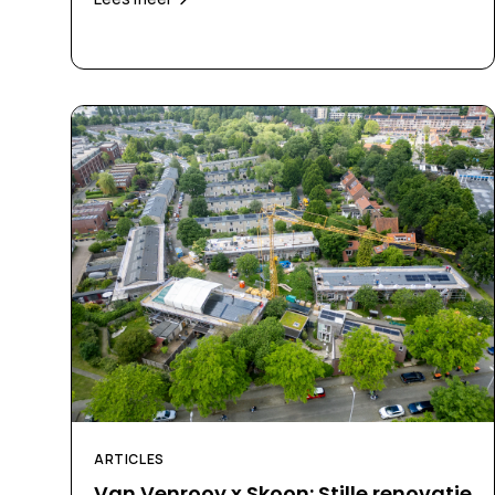
ARTICLES
Van Venrooy x Skoon: Stille renovatie