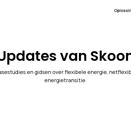
Oplossi
Updates van Skoo
asestudies en gidsen over flexibele energie, netflexib
energietransitie.